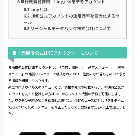
6
■行政職員様用「Liny」体感デモアカウント
6.1
Linyとは
6.2
LINE公式アカウントの運用効率を最大化するツ
ール
6.3
ソーシャルデータバンク株式会社について
■「赤穂市公式LINEアカウント」について
赤穂市の公式LINEアカウントは、「コロナ関連」、「通常メニュー」、「災害
メニュー」の3種類のメニューで構成されており、住民の方が暮らしの中で求め
る情報を網羅しております。
新型コロナウイルスのメニューでは、情報の発信や掲載を行い、赤穂市公式ア
カウントを友だち登録した方はLINEからワクチン接種の予約も可能にしまし
た。ワクチン予約の項目を追加した際には、住民のニーズに対しリアルタイム
で応えていくためにメニューを修正したことで、登録者が1万人以上増加しまし
た。