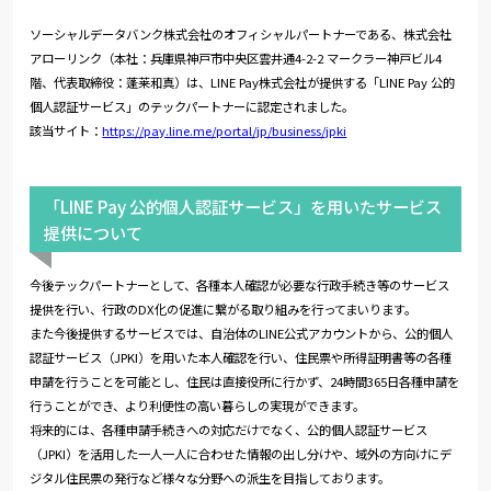
ソーシャルデータバンク株式会社のオフィシャルパートナーである、株式会社
アローリンク（本社：兵庫県神戸市中央区雲井通4-2-2 マークラー神戸ビル4
階、代表取締役：蓬莱和真）は、LINE Pay株式会社が提供する「LINE Pay 公的
個人認証サービス」のテックパートナーに認定されました。
該当サイト：
https://pay.line.me/portal/jp/business/jpki
「LINE Pay 公的個人認証サービス」を用いたサービス
提供について
今後テックパートナーとして、各種本人確認が必要な行政手続き等のサービス
提供を行い、行政のDX化の促進に繋がる取り組みを行ってまいります。
また今後提供するサービスでは、自治体のLINE公式アカウントから、公的個人
認証サービス（JPKI）を用いた本人確認を行い、住民票や所得証明書等の各種
申請を行うことを可能とし、住民は直接役所に行かず、24時間365日各種申請を
行うことができ、より利便性の高い暮らしの実現ができます。
将来的には、各種申請手続きへの対応だけでなく、公的個人認証サービス
（JPKI）を活用した一人一人に合わせた情報の出し分けや、域外の方向けにデ
ジタル住民票の発行など様々な分野への派生を目指しております。